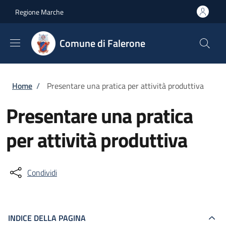
Salta al contenuto principale
Skip to footer content
Regione Marche
Comune di Falerone
Briciole di pane
Home
/
Presentare una pratica per attività produttiva
Presentare una pratica
per attività produttiva
Condividi
INDICE DELLA PAGINA