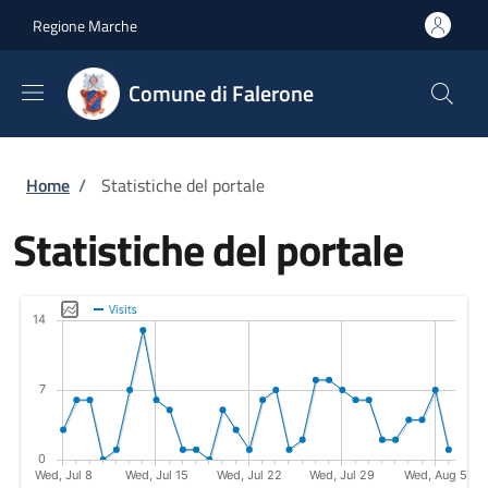
Salta al contenuto principale
Skip to footer content
Regione Marche
Comune di Falerone
Briciole di pane
Home
/
Statistiche del portale
Statistiche del portale