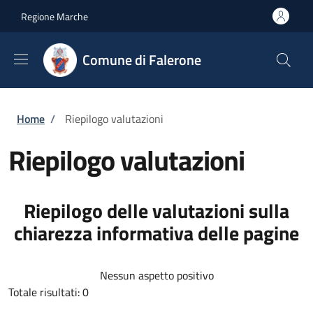
Salta al contenuto principale
Skip to footer content
Regione Marche
Comune di Falerone
Briciole di pane
Home
/
Riepilogo valutazioni
Riepilogo valutazioni
Riepilogo delle valutazioni sulla
chiarezza informativa delle pagine
Nessun aspetto positivo
Totale risultati: 0