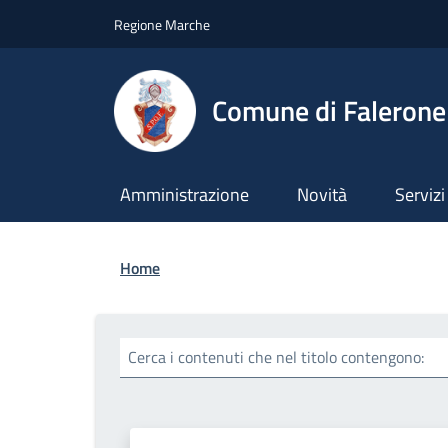
Salta al contenuto principale
Skip to footer content
Regione Marche
Comune di Falerone
Amministrazione
Novità
Servizi
Briciole di pane
Home
Cerca i contenuti che nel titolo contengono: