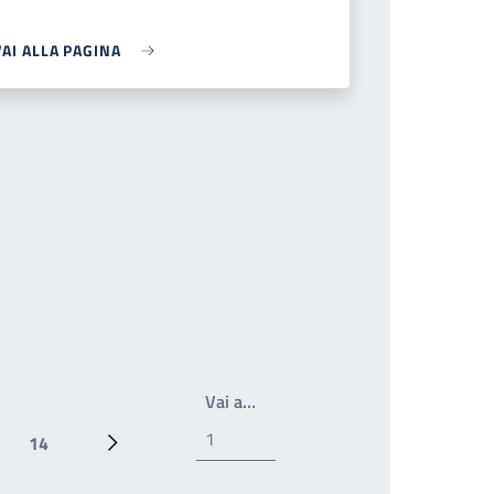
VAI ALLA PAGINA
Scrivi il numero della pagina a 
Vai a…
14
Ultima pagina
Pagina successiva