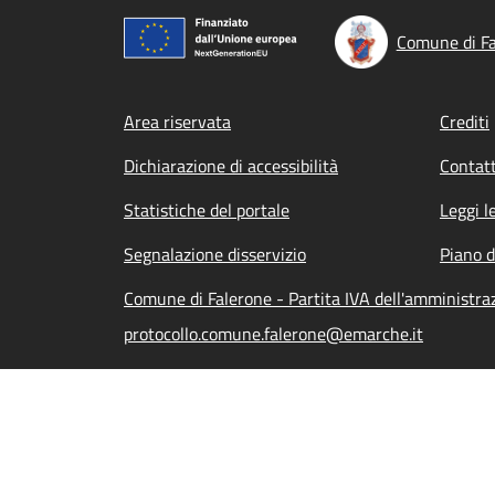
Comune di Fa
Footer menu
Area riservata
Crediti
Dichiarazione di accessibilità
Contatt
Statistiche del portale
Leggi l
Segnalazione disservizio
Piano d
Comune di Falerone - Partita IVA dell'amministr
protocollo.comune.falerone@emarche.it