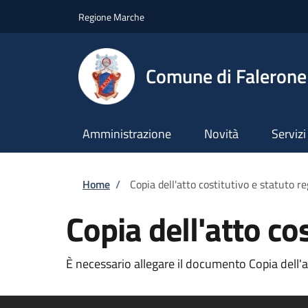
Salta al contenuto principale
Skip to footer content
Regione Marche
Comune di Falerone
Amministrazione
Novità
Servizi
Briciole di pane
Home
/
Copia dell'atto costitutivo e statuto re
Copia dell'atto cos
È necessario allegare il documento Copia dell'att