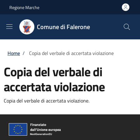
Salta al contenuto principale
Skip to footer content
Regione Marche
Comune di Falerone
Briciole di pane
Home
/
Copia del verbale di accertata violazione
Copia del verbale di
accertata violazione
Copia del verbale di accertata violazione.