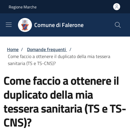
Salta al contenuto principale
Skip to footer content
Regione Marche
Comune di Falerone
Briciole di pane
Home
/
Domande frequenti
/
Come faccio a ottenere il duplicato della mia tessera
sanitaria (TS e TS-CNS)?
Come faccio a ottenere il
duplicato della mia
tessera sanitaria (TS e TS-
CNS)?