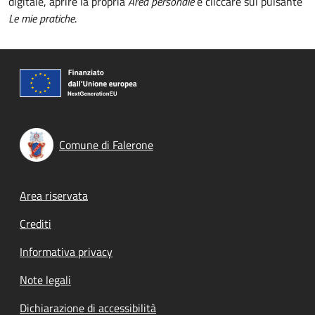
digitale, aprire la propria
Area personale
e cliccare sul pulsante
Le mie pratiche
.
Comune di Falerone
Footer menu
Area riservata
Crediti
Informativa privacy
Note legali
Dichiarazione di accessibilità