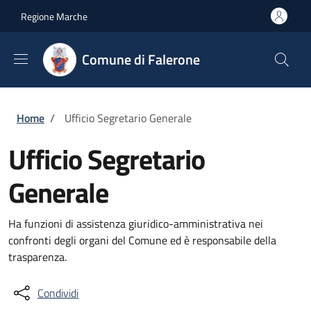
Salta al contenuto principale
Skip to footer content
Regione Marche
Comune di Falerone
Briciole di pane
Home
/
Ufficio Segretario Generale
Ufficio Segretario
Generale
Ha funzioni di assistenza giuridico-amministrativa nei
confronti degli organi del Comune ed è responsabile della
trasparenza.
Condividi