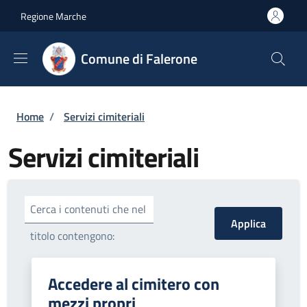
Salta al contenuto principale
Skip to footer content
Regione Marche
Comune di Falerone
Briciole di pane
Home
/
Servizi cimiteriali
Servizi cimiteriali
Cerca i contenuti che nel
titolo contengono:
Accedere al cimitero con
mezzi propri