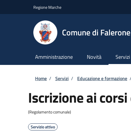
Salta al contenuto principale
Skip to footer content
Regione Marche
Comune di Falerone
Amministrazione
Novità
Servizi
Briciole di pane
Home
/
Servizi
/
Educazione e formazione
Iscrizione ai cors
(Regolamento comunale)
Servizio attivo