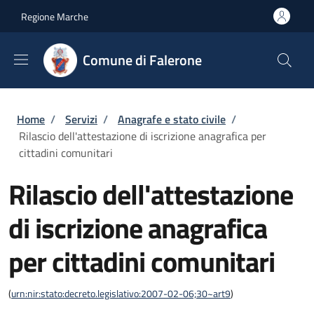
Salta al contenuto principale
Skip to footer content
Regione Marche
Comune di Falerone
Briciole di pane
Home
/
Servizi
/
Anagrafe e stato civile
/
Rilascio dell'attestazione di iscrizione anagrafica per
cittadini comunitari
Rilascio dell'attestazione
di iscrizione anagrafica
per cittadini comunitari
(
urn:nir:stato:decreto.legislativo:2007-02-06;30~art9
)