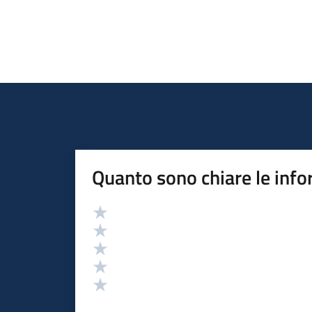
Quanto sono chiare le info
Valutazione
Valuta 5 stelle su 5
Valuta 4 stelle su 5
Valuta 3 stelle su 5
Valuta 2 stelle su 5
Valuta 1 stelle su 5