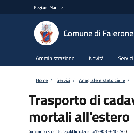
Salta al contenuto principale
Skip to footer content
Regione Marche
Comune di Falerone
Amministrazione
Novità
Servizi
Briciole di pane
Home
/
Servizi
/
Anagrafe e stato civile
/
Trasporto di cadav
mortali all'estero
(
urn:nir:presidente.repubblica:decreto:1990-09-10;285
)