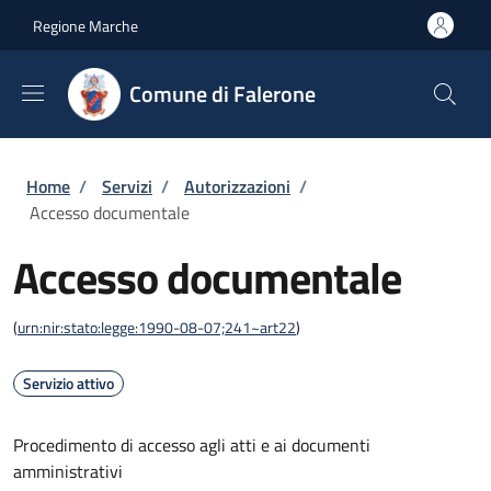
Salta al contenuto principale
Skip to footer content
Regione Marche
Comune di Falerone
Briciole di pane
Home
/
Servizi
/
Autorizzazioni
/
Accesso documentale
Accesso documentale
(
urn:nir:stato:legge:1990-08-07;241~art22
)
Servizio attivo
Procedimento di accesso agli atti e ai documenti
amministrativi