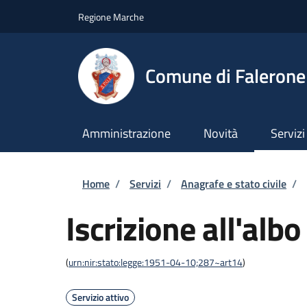
Salta al contenuto principale
Skip to footer content
Regione Marche
Comune di Falerone
Amministrazione
Novità
Servizi
Briciole di pane
Home
/
Servizi
/
Anagrafe e stato civile
/
Iscrizione all'albo
(
urn:nir:stato:legge:1951-04-10;287~art14
)
Servizio attivo