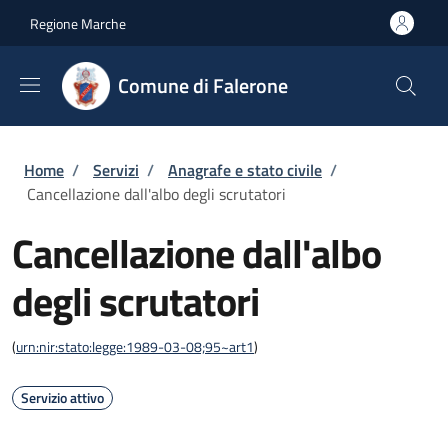
Salta al contenuto principale
Skip to footer content
Regione Marche
Comune di Falerone
Briciole di pane
Home
/
Servizi
/
Anagrafe e stato civile
/
Cancellazione dall'albo degli scrutatori
Cancellazione dall'albo
degli scrutatori
(
urn:nir:stato:legge:1989-03-08;95~art1
)
Servizio attivo