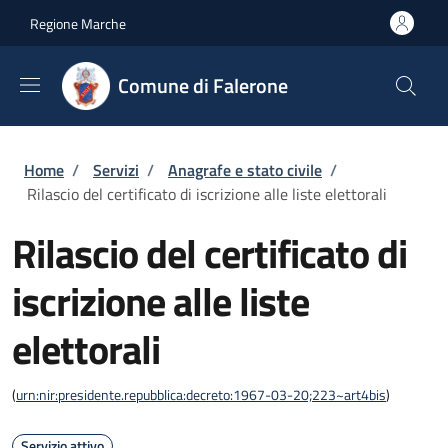
Salta al contenuto principale
Skip to footer content
Regione Marche
Comune di Falerone
Briciole di pane
Home
/
Servizi
/
Anagrafe e stato civile
/
Rilascio del certificato di iscrizione alle liste elettorali
Rilascio del certificato di
iscrizione alle liste
elettorali
(
urn:nir:presidente.repubblica:decreto:1967-03-20;223~art4bis
)
Servizio attivo