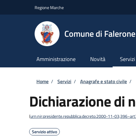
Salta al contenuto principale
Skip to footer content
Regione Marche
Comune di Falerone
Amministrazione
Novità
Servizi
Briciole di pane
Home
/
Servizi
/
Anagrafe e stato civile
/
Dichiarazione di n
(
urn:nir:presidente.repubblica:decreto:2000-11-03;396~ar
Servizio attivo