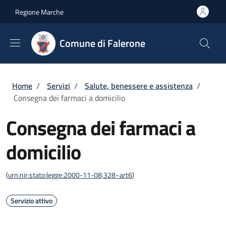
Salta al contenuto principale
Skip to footer content
Regione Marche
Comune di Falerone
Briciole di pane
Home
/
Servizi
/
Salute, benessere e assistenza
/
Consegna dei farmaci a domicilio
Consegna dei farmaci a
domicilio
(
urn:nir:stato:legge:2000-11-08;328~art6
)
Servizio attivo