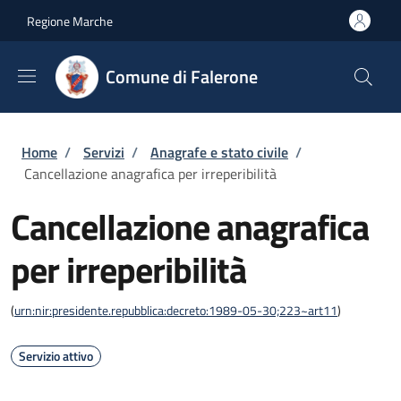
Salta al contenuto principale
Skip to footer content
Regione Marche
Comune di Falerone
Briciole di pane
Home
/
Servizi
/
Anagrafe e stato civile
/
Cancellazione anagrafica per irreperibilità
Cancellazione anagrafica
per irreperibilità
(
urn:nir:presidente.repubblica:decreto:1989-05-30;223~art11
)
Servizio attivo