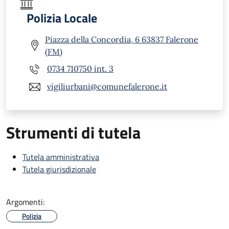
Polizia Locale
Piazza della Concordia, 6 63837 Falerone
(FM)
0734 710750 int. 3
vigiliurbani@comunefalerone.it
Strumenti di tutela
Tutela amministrativa
Tutela giurisdizionale
Argomenti:
Polizia