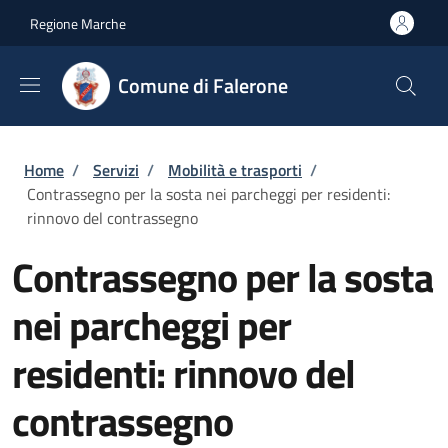
Salta al contenuto principale
Skip to footer content
Regione Marche
Comune di Falerone
Briciole di pane
Home
/
Servizi
/
Mobilità e trasporti
/
Contrassegno per la sosta nei parcheggi per residenti:
rinnovo del contrassegno
Contrassegno per la sosta
nei parcheggi per
residenti: rinnovo del
contrassegno