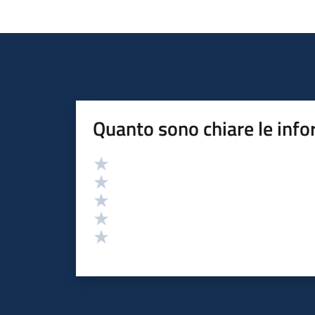
Quanto sono chiare le info
Valutazione
Valuta 5 stelle su 5
Valuta 4 stelle su 5
Valuta 3 stelle su 5
Valuta 2 stelle su 5
Valuta 1 stelle su 5