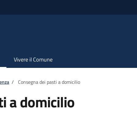
Vivere il Comune
tenza
/
Consegna dei pasti a domicilio
i a domicilio