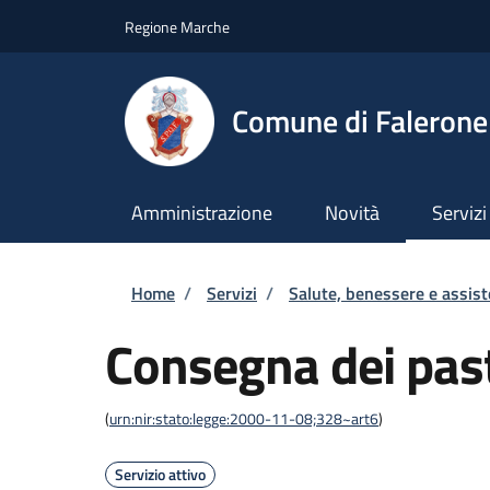
Salta al contenuto principale
Skip to footer content
Regione Marche
Comune di Falerone
Amministrazione
Novità
Servizi
Briciole di pane
Home
/
Servizi
/
Salute, benessere e assis
Consegna dei past
(
urn:nir:stato:legge:2000-11-08;328~art6
)
Servizio attivo