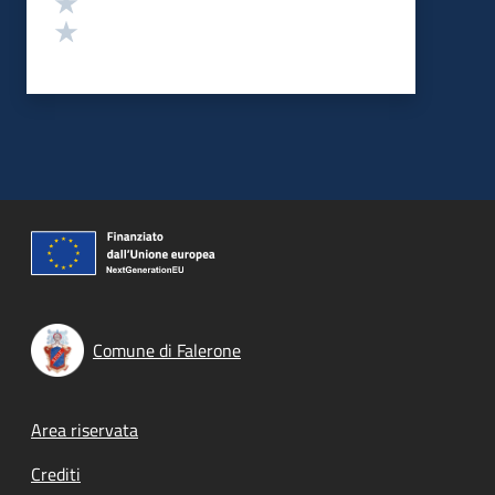
Valuta 1 stelle su 5
Comune di Falerone
Footer menu
Area riservata
Crediti