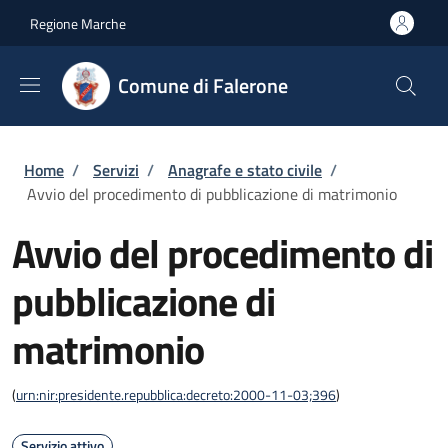
Salta al contenuto principale
Skip to footer content
Regione Marche
Comune di Falerone
Briciole di pane
Home
/
Servizi
/
Anagrafe e stato civile
/
Avvio del procedimento di pubblicazione di matrimonio
Avvio del procedimento di
pubblicazione di
matrimonio
(
urn:nir:presidente.repubblica:decreto:2000-11-03;396
)
Servizio attivo