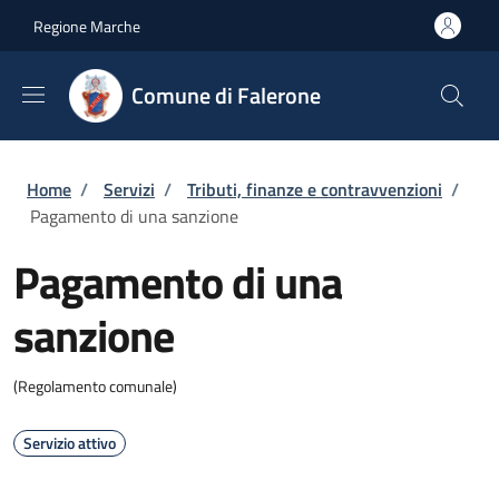
Salta al contenuto principale
Skip to footer content
Regione Marche
Comune di Falerone
Briciole di pane
Home
/
Servizi
/
Tributi, finanze e contravvenzioni
/
Pagamento di una sanzione
Pagamento di una
sanzione
(Regolamento comunale)
Servizio attivo