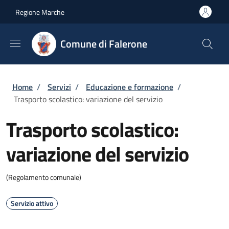
Salta al contenuto principale
Skip to footer content
Regione Marche
Comune di Falerone
Briciole di pane
Home
/
Servizi
/
Educazione e formazione
/
Trasporto scolastico: variazione del servizio
Trasporto scolastico:
variazione del servizio
(Regolamento comunale)
Servizio attivo